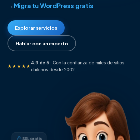
Registra tu dominio .cl
Crea tu web sin programar
Lanza tu sitio web
Explorar servicios
Hablar con un experto
4.9 de 5
· Con la confianza de miles de sitios
★★★★★
chilenos desde 2002