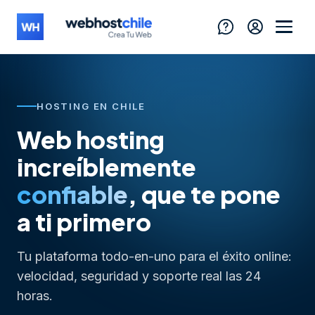
HOSTING EN CHILE
Web hosting
increíblemente
confiable
, que te pone
a ti primero
Lanza tu sitio web
Tu plataforma todo-en-uno para el éxito online:
velocidad, seguridad y soporte real las 24
Vende online con tu tienda
horas.
Migra tu WordPress gratis