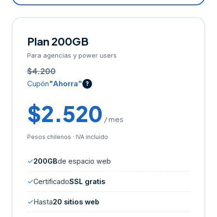
Plan 200GB
Para agencias y power users
$4.200
Cupón
"Ahorra"
?
$2.520
/ mes
Pesos chilenos · IVA incluido
200GB
de espacio web
Certificado
SSL gratis
Hasta
20 sitios web