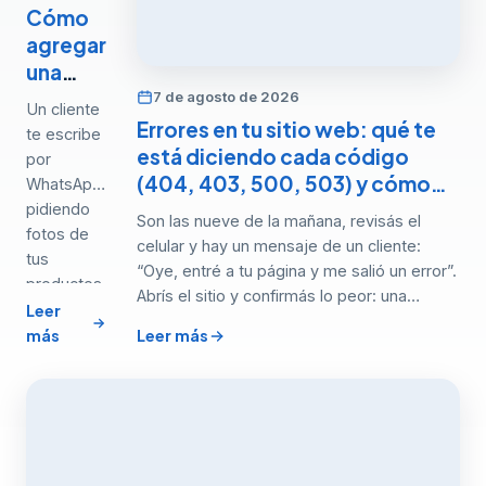
Cómo
agregar
una
galería
7 de agosto de 2026
Un cliente
de
Errores en tu sitio web: qué te
te escribe
fotos y
está diciendo cada código
por
video a
(404, 403, 500, 503) y cómo…
WhatsApp
tu web
pidiendo
Son las nueve de la mañana, revisás el
paso a
fotos de
celular y hay un mensaje de un cliente:
paso…
tus
“Oye, entré a tu página y me salió un error”.
productos
Abrís el sitio y confirmás lo peor: una
o de
Leer
pantalla vacía con un número que…
trabajos
más
Leer más
anteriores,
y terminas
enviando
imágenes
sueltas
que se